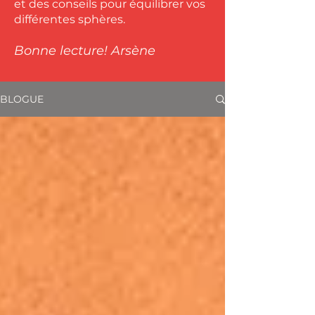
et des conseils pour équilibrer vos
différentes sphères.
Bonne lecture!
Arsène
BLOGUE