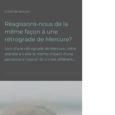
3 min de lecture
Réagissons-nous de la
même façon à une
rétrograde de Mercure?
Lors d'une rétrograde de Mercure, cette
planète a-t-elle le même impact d'une
personne à l'autre? Et si c'est différent,
pourquoi?