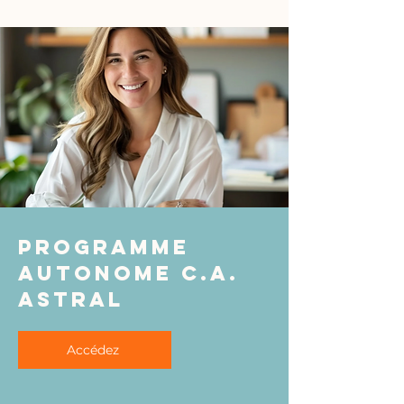
programme
autonome C.A.
astral
Accédez