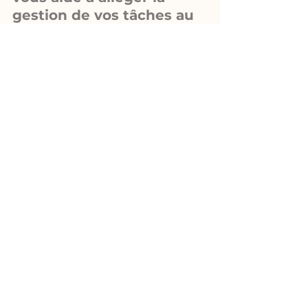
gestion de vos tâches au 
quotidien grâce à 
l'astrologie!
Vous ne connaissez pas 