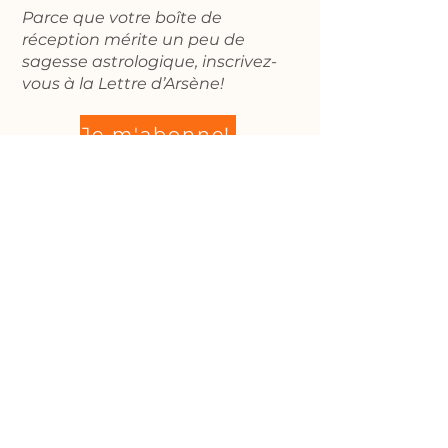
Parce que votre boîte de
réception mérite un peu de
sagesse astrologique, inscrivez-
vous à la Lettre d’Arsène!
Je m'abonne!
À propos
Outil gratuit
Services
Mentions légales
Pour me joindre directement :
mlleastroarsene@gmail.com