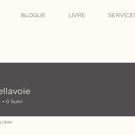
BLOGUE
LIVRE
SERVICE
llavoie
oie
é
0
Suivi
 Likes