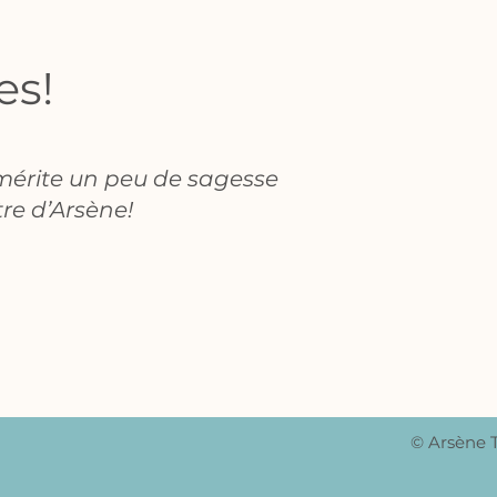
es!
 mérite un peu de sagesse
tre d’Arsène!
© Arsène 